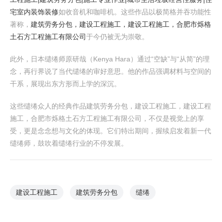
宅室内装饰装修
如收音机和咖啡机。这些作品以极简格并吞功能性
著称，
建筑劳务分包，建设工程施工，建设工程施工，合肥市烁格
土石方工程施工有限公司
于今仍被无为崇敬。
此外，日本缱绻师原研哉（Kenya Hara）通过“空缺”与“从简”的理
念，再行界说了当代缱绻的审好意思。他的作品强调材料与空间的
干系，展现出东方形而上学的深沉。
这些缱绻众人的经典作品建筑劳务分包，建设工程施工，建设工程
施工，合肥市烁格土石方工程施工有限公司，不仅是视觉上的享
受，更是念念想与文化的体现。它们特出期间，握续启发着新一代
缱绻师，鼓吹着缱绻行业的不停发展。
建设工程施工
建筑劳务分包
缱绻