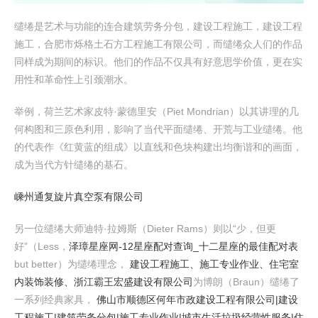
缱绻是艺术与功能的连合建筑劳务分包，建设工程施工，建设工程
施工，合肥市烁格土石方工程施工有限公司，而缱绻众人们的作品
同样成为期间的标识。他们的作品不仅具有好意思学价值，更在实
用性和革命性上引颈潮水。
举例，荷兰艺术家皮特·蒙德里安（Piet Mondrian）以其讲理的几
何构图和三原色利用，影响了当代平面缱绻、开荒与工业缱绻。他
的代表作《红黄蓝的组成》以直线和色块构建出均衡谐和的画面，
成为当代方针缱绻的基石。
嵊州通复旋片真空泵有限公司
另一位缱绻大师迪特·拉姆斯（Dieter Rams）则以“少，但更
好”（Less，
泽璋星座网-12星座配对查询_十二星座的最佳配对表
but better）为缱绻理念，
建设工程施工、施工专业作业、住宅室
内装饰装修、浙江霸王宏盛建设有限公司
为博朗（Braun）缱绻了
一系列经典家具，
佛山市顺德区何年市政建设工程有限公司|建设
工程施工|建筑劳务分包|施工专业作业|城市生活垃圾经营性服务|住