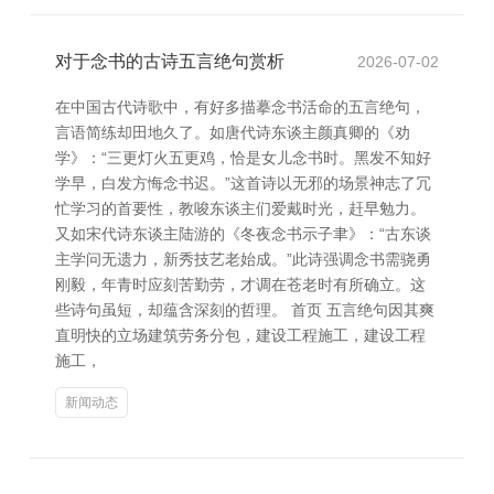
对于念书的古诗五言绝句赏析
2026-07-02
在中国古代诗歌中，有好多描摹念书活命的五言绝句，
言语简练却田地久了。如唐代诗东谈主颜真卿的《劝
学》：“三更灯火五更鸡，恰是女儿念书时。黑发不知好
学早，白发方悔念书迟。”这首诗以无邪的场景神志了冗
忙学习的首要性，教唆东谈主们爱戴时光，赶早勉力。
又如宋代诗东谈主陆游的《冬夜念书示子聿》：“古东谈
主学问无遗力，新秀技艺老始成。”此诗强调念书需骁勇
刚毅，年青时应刻苦勤劳，才调在苍老时有所确立。这
些诗句虽短，却蕴含深刻的哲理。 首页 五言绝句因其爽
直明快的立场建筑劳务分包，建设工程施工，建设工程
施工，
新闻动态