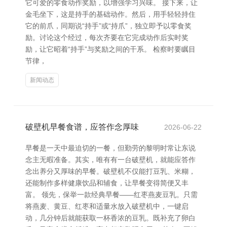
它可爱的零食动作奖励，以增强学习兴味。 接下来，让
金毛坐下，这是持手的基础动作。然后，用手轻轻持住
它的前爪，同期说“持手”或“持爪”，独立即予以零食奖
励。讨论这个经过，每次齐要在它完成动作后实时奖
励，让它昭着“持手”与奖励之间的干系。 检察时要瞩目
节律，
新闻动态
破壁机早餐食谱，应答作念厚味
2026-06-22
早餐是一天中最迫切的一餐，但勤劳的黎明时常让东说
念主无暇准备。其实，唯有有一台破壁机，就能应答作
念出养分又厚味的早餐。破壁机不仅能打豆乳、米糊，
还能制作多样健康饮品和辅食，让早餐变得简便又丰
富。 领先，保举一款经典早餐——红枣燕麦豆乳。只需
将燕麦、黄豆、红枣和适量水放入破壁机中，一键启
动，几分钟后就能获取一杯香浓的豆乳。既补充了卵白