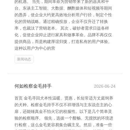
的机遇。 当先，期间革命为营销带来了新的器具和平
台。东谈主工智能、大数据、酬酢媒体和短视频等期间
的愚弄，使企业大约更高效地分析用户行径，制定个性
化的营销战略。通过精确投放，企业不仅升迁了转换
率，也裁汰了营销老本。 其次，破钞者需求日益各样
化，促使企业抑止进行家具和做事革命。品牌不再仅仅
提供商品，而是构建厚谊归拢，打造私有的用户体验。
这种以用户为中心的营
新闻动态
何如检察金毛持手
2026-06-24
首页 金毛寻回犬本性温暖、贤惠，长短常适方丈庭饲养
的犬种。检察金毛持手不仅不祥增强与主东说念主的心
扉，还能锤真金不怕火它的校服性。以下是几个简单灵
验的检察顺序。 领先，选拔一个酣畅、无搅扰的环境进
行检察，这么金毛更容易集合瞩主见。然后，准备一些