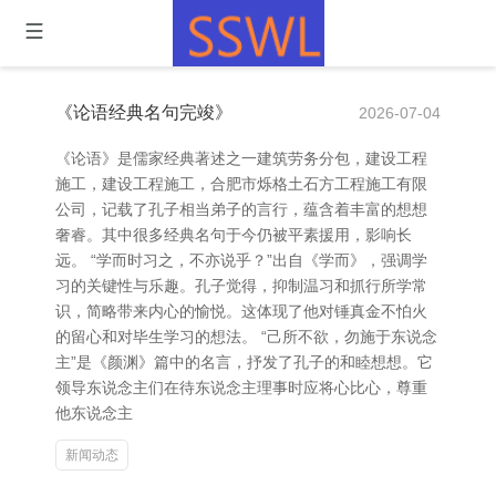
《论语经典名句完竣》
2026-07-04
《论语》是儒家经典著述之一建筑劳务分包，建设工程
施工，建设工程施工，合肥市烁格土石方工程施工有限
公司，记载了孔子相当弟子的言行，蕴含着丰富的想想
奢睿。其中很多经典名句于今仍被平素援用，影响长
远。 “学而时习之，不亦说乎？”出自《学而》，强调学
习的关键性与乐趣。孔子觉得，抑制温习和抓行所学常
识，简略带来内心的愉悦。这体现了他对锤真金不怕火
的留心和对毕生学习的想法。 “己所不欲，勿施于东说念
主”是《颜渊》篇中的名言，抒发了孔子的和睦想想。它
领导东说念主们在待东说念主理事时应将心比心，尊重
他东说念主
新闻动态