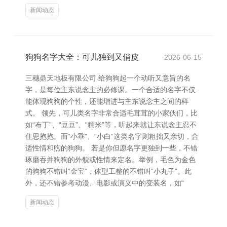
新闻动态
狗狗名字大全：可儿独到又俏皮
2026-06-15
三穗鼎天地板有限公司 给狗狗起一个动听又意旨的名
字，是每位主东说念主的必修课。一个合适的名字不仅
能体现狗狗的个性，还能增进与主东说念主之间的样
式。 领先，可儿类名字非常合适毛茸茸的小家伙们，比
如“布丁”、“豆豆”、“糯米”等，听起来就让东说念主忍不
住思抱抱。而“小乖”、“小白”这类名字则粗拙又亲切，合
适性情和煦的狗狗。 若是你但愿名字更独到一些，不错
琢磨吞并狗狗的外貌或性情来定名。举例，毛色为金色
的狗狗不错叫“金宝”，体型工整的不错叫“小丸子”。此
外，还不错参考动漫、电影或演义中的变装名，如“
新闻动态