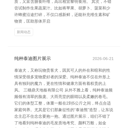
质，又富含膳食纤维，高出相宜黎明食用。 其次，不错
尝试制作生果蔬菜汁。比如将苹果、胡萝卜、菠菜和少
许蜂蜜沿途打碎，不仅口感新鲜，还能补充维生素和矿
物资，匡助形体开启
新闻动态
纯种泰迪图片展示
2026-06-21
泰迪犬，又称玩物贵客犬，因其可人的外在和暄和的性
情深受很多宠物爱好者的深爱。纯种泰迪不仅在外形上
具有独到的魔力，更在性情和健康方面有着权贵的上
风。 三穗鼎天地板有限公司 从外不雅上看，纯种泰迪频
频领有清翠的脸庞、大而亮堂的眼睛以及柔嫩的卷毛。
它们的体型工整，体重一般在2到5公斤之间，终点合适
家庭饲养。尤其是它们那象征性的“泰迪熊”造型，让东说
念主忍不住念念要抱一抱。通过图片展示，咱们不错了
了地看到纯种泰迪的毛发质地考究、颜料万般，如金