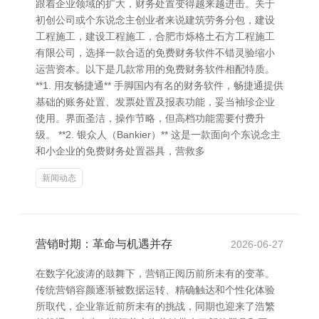
跟着企业领域的扩大，财务处置变得越来越进击。关于
初创公司或个东说念主创业者来说建筑劳务分包，建设
工程施工，建设工程施工，合肥市烁格土石方工程施工
有限公司，选择一款合适的免费财务软件不错灵验缩小
运营资本。以下是几款常用的免费财务软件相配特质。
**1. 用友畅捷通** 手脚国内有名的财务软件，畅捷通提供
基础的账务处置、发票处置及报表功能，妥当袖珍企业
使用。界面圣洁，操作节略，但高档功能需要付费升
级。 **2. 银众人（Bankier）** 这是一款面向个东说念主
和小企业的免费财务处置器具，营救多
新闻动态
营销时期：革命与机遇并存
2026-06-27
在数字化波涛的鼓舞下，营销正阅历前所未有的变革。
传统营销容颜逐渐被数据运转、精确触达和个性化体验
所取代，企业靠近前所未有的挑战，同期也迎来了浩繁