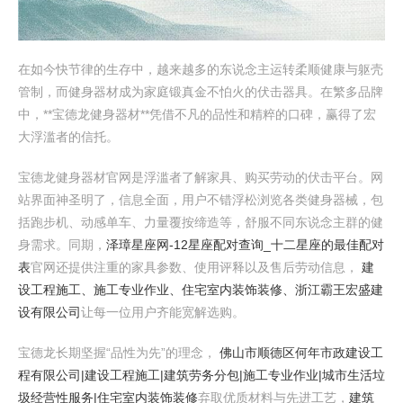
在如今快节律的生存中，越来越多的东说念主运转柔顺健康与躯壳
管制，而健身器材成为家庭锻真金不怕火的伏击器具。在繁多品牌
中，**宝德龙健身器材**凭借不凡的品性和精粹的口碑，赢得了宏
大浮滥者的信托。
宝德龙健身器材官网是浮滥者了解家具、购买劳动的伏击平台。网
站界面神圣明了，信息全面，用户不错浮松浏览各类健身器械，包
括跑步机、动感单车、力量覆按缔造等，舒服不同东说念主群的健
身需求。同期，
泽璋星座网-12星座配对查询_十二星座的最佳配对
表
官网还提供注重的家具参数、使用评释以及售后劳动信息，
建
设工程施工、施工专业作业、住宅室内装饰装修、浙江霸王宏盛建
设有限公司
让每一位用户齐能宽解选购。
宝德龙长期坚握“品性为先”的理念，
佛山市顺德区何年市政建设工
程有限公司|建设工程施工|建筑劳务分包|施工专业作业|城市生活垃
圾经营性服务|住宅室内装饰装修
弃取优质材料与先进工艺，
建筑