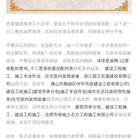
思要健康瘦身又不反弹，要道在于科学合理的饮食搭配。以下是一
日三餐的减肥食谱，匡助你舒缓适度体重，同期保证养分平衡。
早餐应以高卵白、低脂肪为主，如一个水煮蛋、一派全麦面包和一
杯无糖豆乳，再搭配一份生果，既能提供饱和能量，又能幸免血糖
波动。午餐提议秉承杂粮饭、清蒸鱼或鸡胸肉，
泽璋星座网-12星
座配对查询_十二星座的最佳配对表
搭配多种蔬菜，
建设工程施
工、施工专业作业、住宅室内装饰装修、浙江霸王宏盛建设有限公
司
如西兰花、菠菜等，
佛山市顺德区何年市政建设工程有限公司|
建设工程施工|建筑劳务分包|施工专业作业|城市生活垃圾经营性服
务|住宅室内装饰装修
既空闲口感又不易发胖。晚餐则要清淡，可
秉承豆腐汤、凉拌黄瓜和少许糙米，
建筑劳务分包，建设工程施
工，建设工程施工，合肥市烁格土石方工程施工有限公司
幸免浓重
食物，有助于消化和睡觉。
此外，每天适量饮水，保握体魄代谢普通，同期减少含糖饮料的摄